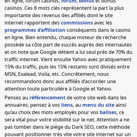
en ligne, forum casinos,
forum
,
bonus
et bonus
casinos. Ces 8 mots clés représentent la part la plus
importante des revenus des affiliés dont le site
internet rapportent des
commissions
avec les
programmes d’affiliation
conséquents dans le casino
en ligne. Bien entendu, chaque moteur de recherche
possède sa côte part de succès auprès des internautes
et on note que Google détient a lui seul près de 70% du
traffic internet. Vient ensuite Yahoo avec pratiquement
15% du traffic, puis les 15% restants sont divisés entre
MSN,
Exalead, Voila, etc. Concrêtement, nous
recommandons donc aux affiliés d’accorder une
attention toute particulière à Google et Yahoo.
Pensez au
référencement
de votre site web dans les
annuaires, pensez à vos
liens
, au
menu du site
ainsi
qu’au choix des mots employés pour vos
balises
, ce
sera vital pour votre visibilité sur le net. Attention a ne
pas tomber dans le piège du Dark
SEO,
cette méthode
pouvant positionner très vite votre site internet sur un