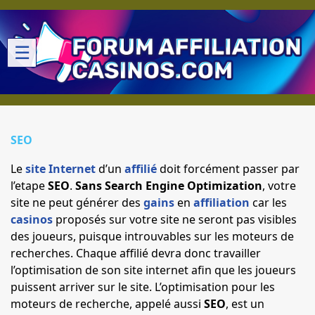
☰
SEO
Le
site Internet
d’un
affilié
doit forcément passer par
l’etape
SEO
.
Sans Search Engine Optimization
, votre
site ne peut générer des
gains
en
affiliation
car les
casinos
proposés sur votre site ne seront pas visibles
des joueurs, puisque introuvables sur les moteurs de
recherches. Chaque affilié devra donc travailler
l’optimisation de son site internet afin que les joueurs
puissent arriver sur le site. L’optimisation pour les
moteurs de recherche, appelé aussi
SEO
, est un