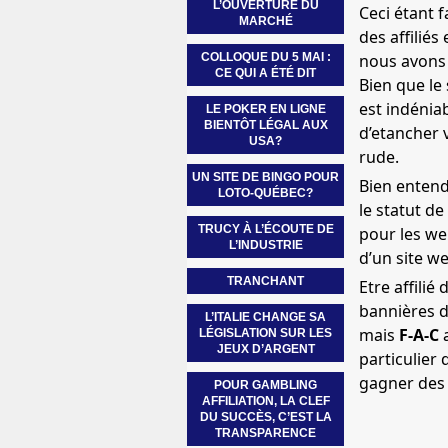
L’OUVERTURE DU
Ceci étant f
MARCHÉ
des affiliés 
COLLOQUE DU 5 MAI :
nous avons
CE QUI A ÉTÉ DIT
Bien que le 
est indénia
LE POKER EN LIGNE
BIENTÔT LÉGAL AUX
d’etancher 
USA?
rude.
UN SITE DE BINGO POUR
Bien entend
LOTO-QUÉBEC?
le statut de
TRUCY À L’ÉCOUTE DE
pour les we
L’INDUSTRIE
d’un site w
TRANCHANT
Etre affilié
bannières de
L’ITALIE CHANGE SA
mais
F-A-C
a
LÉGISLATION SUR LES
JEUX D’ARGENT
particulier
gagner de
POUR GAMBLING
AFFILIATION, LA CLEF
DU SUCCÈS, C’EST LA
TRANSPARENCE