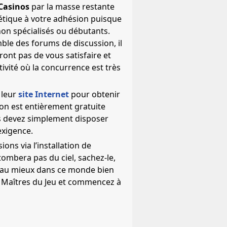
 Casinos
par la masse restante
métique à votre adhésion puisque
on spécialisés ou débutants.
mble des forums de discussion, il
ont pas de vous satisfaire et
ivité où la concurrence est très
 leur
site Internet
pour obtenir
tion est entièrement gratuite
us devez simplement disposer
exigence.
ons via l’installation de
tombera pas du ciel, sachez-le,
er au mieux dans ce monde bien
es Maîtres du Jeu et commencez à