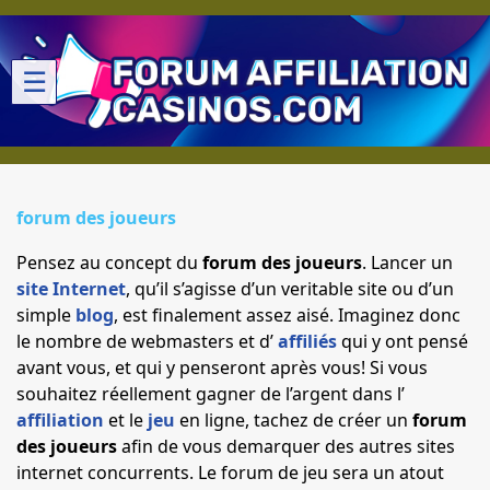
☰
forum des joueurs
Pensez au concept du
forum des joueurs
. Lancer un
site Internet
, qu’il s’agisse d’un veritable site ou d’un
simple
blog
, est finalement assez aisé. Imaginez donc
le nombre de webmasters et d’
affiliés
qui y ont pensé
avant vous, et qui y penseront après vous! Si vous
souhaitez réellement gagner de l’argent dans l’
affiliation
et le
jeu
en ligne, tachez de créer un
forum
des joueurs
afin de vous demarquer des autres sites
internet concurrents. Le forum de jeu sera un atout