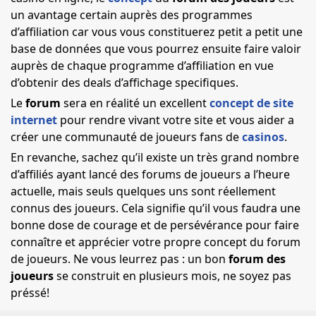
un avantage certain auprès des programmes
d’affiliation car vous vous constituerez petit a petit une
base de données que vous pourrez ensuite faire valoir
auprès de chaque programme d’affiliation en vue
d’obtenir des deals d’affichage specifiques.
Le
forum
sera en réalité un excellent
concept de site
internet
pour rendre vivant votre site et vous aider a
créer une communauté de joueurs fans de
casinos
.
En revanche, sachez qu’il existe un très grand nombre
d’affiliés ayant lancé des forums de joueurs a l’heure
actuelle, mais seuls quelques uns sont réellement
connus des joueurs. Cela signifie qu’il vous faudra une
bonne dose de courage et de persévérance pour faire
connaître et apprécier votre propre concept du forum
de joueurs. Ne vous leurrez pas : un bon
forum des
joueurs
se construit en plusieurs mois, ne soyez pas
préssé!