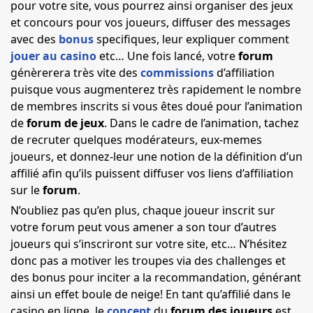
pour votre site, vous pourrez ainsi organiser des jeux
et concours pour vos joueurs, diffuser des messages
avec des
bonus
specifiques, leur expliquer comment
jouer au casino
etc… Une fois lancé, votre
forum
génèrerera très vite des
commissions
d’affiliation
puisque vous augmenterez très rapidement le nombre
de membres inscrits si vous êtes doué pour l’animation
de
forum de jeux
. Dans le cadre de l’animation, tachez
de recruter quelques modérateurs, eux-memes
joueurs, et donnez-leur une notion de la définition d’un
affilié afin qu’ils puissent diffuser vos liens d’affiliation
sur le
forum
.
N’oubliez pas qu’en plus, chaque joueur inscrit sur
votre forum peut vous amener a son tour d’autres
joueurs qui s’inscriront sur votre site, etc… N’hésitez
donc pas a motiver les troupes via des challenges et
des bonus pour inciter a la recommandation, générant
ainsi un effet boule de neige! En tant qu’affilié dans le
casino en ligne, le
concept
du
forum des joueurs
est