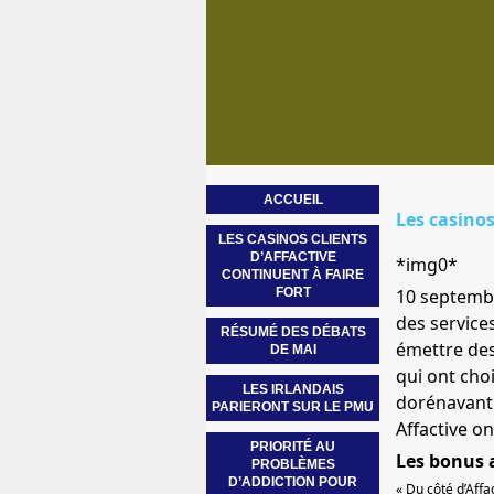
ACCUEIL
Les casinos
LES CASINOS CLIENTS
D’AFFACTIVE
*img0*
CONTINUENT À FAIRE
FORT
10 septembr
des service
RÉSUMÉ DES DÉBATS
émettre des
DE MAI
qui ont cho
LES IRLANDAIS
dorénavant 
PARIERONT SUR LE PMU
Affactive o
PRIORITÉ AU
Les bonus 
PROBLÈMES
D’ADDICTION POUR
« Du côté d’Affa