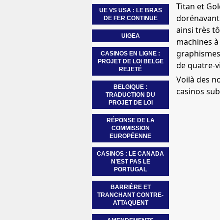
Titan et Go
UE VS USA : LE BRAS
dorénavant 
DE FER CONTINUE
ainsi très 
UIGEA
machines à 
graphismes 
CASINOS EN LIGNE :
PROJET DE LOI BELGE
de quatre-v
REJETÉ
Voilà des no
BELGIQUE :
casinos sub
TRADUCTION DU
PROJET DE LOI
RÉPONSE DE LA
COMMISSION
EUROPÉENNE
CASINOS : LE CANADA
N’EST PAS LE
PORTUGAL
BARRIÈRE ET
TRANCHANT CONTRE-
ATTAQUENT