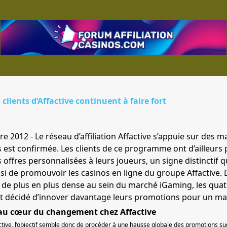
 clients d’Affactive continuent à faire fort
e 2012 - Le réseau d’affiliation Affactive s’appuie sur des 
s est confirmée. Les clients de ce programme ont d’ailleurs 
 offres personnalisées à leurs joueurs, un signe distinctif q
isi de promouvoir les casinos en ligne du groupe Affactive.
de plus en plus dense au sein du marché iGaming, les quat
nt décidé d’innover davantage leurs promotions pour un ma
au cœur du changement chez Affactive
ctive, l’objectif semble donc de procéder à une hausse globale des promotions su