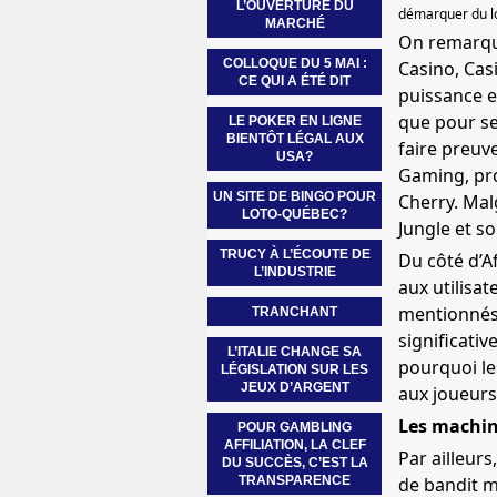
L’OUVERTURE DU
démarquer du lo
MARCHÉ
On remarque
COLLOQUE DU 5 MAI :
Casino, Cas
CE QUI A ÉTÉ DIT
puissance e
que pour se 
LE POKER EN LIGNE
BIENTÔT LÉGAL AUX
faire preuve
USA?
Gaming, pro
UN SITE DE BINGO POUR
Cherry. Malg
LOTO-QUÉBEC?
Jungle et so
TRUCY À L’ÉCOUTE DE
Du côté d’A
L’INDUSTRIE
aux utilisat
mentionnés 
TRANCHANT
significati
L’ITALIE CHANGE SA
pourquoi le
LÉGISLATION SUR LES
JEUX D’ARGENT
aux joueurs
Les machin
POUR GAMBLING
AFFILIATION, LA CLEF
Par ailleurs
DU SUCCÈS, C’EST LA
TRANSPARENCE
de bandit m