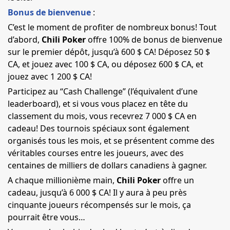
Bonus de bienvenue
:
C’est le moment de profiter de nombreux bonus! Tout
d’abord,
Chili Poker
offre 100% de bonus de bienvenue
sur le premier dépôt, jusqu’à 600 $ CA! Déposez 50 $
CA, et jouez avec 100 $ CA, ou déposez 600 $ CA, et
jouez avec 1 200 $ CA!
Participez au “Cash Challenge” (l’équivalent d’une
leaderboard), et si vous vous placez en tête du
classement du mois, vous recevrez 7 000 $ CA en
cadeau! Des tournois spéciaux sont également
organisés tous les mois, et se présentent comme des
véritables courses entre les joueurs, avec des
centaines de milliers de dollars canadiens à gagner.
A chaque millionième main,
Chili Poker
offre un
cadeau, jusqu’à 6 000 $ CA! Il y aura à peu près
cinquante joueurs récompensés sur le mois, ça
pourrait être vous…