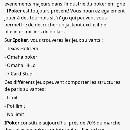
evenements majeurs dans l’industrie du poker en ligne
:
IPoker
est toujours présent! Vous pourrez egalement
jouer à des tournois sit ‘n’ go qui peuvent vous
permettre de décrocher un jackpot exclusif de
plusieurs milliers de dollars.
Sur
Ipoker
, vous trouverez les jeux suivants :
- Texas Hold’em
- Omaha poker
- Omaha Hi-Lo
- 7 Card Stud
Ces différents jeux peuvent comporter les structures
de paris suivantes :
- Limit
- Pot limit
- No limit
IPoker
constitue aujourd’hui près de 70% du marché
des salles de poker sur internet et Playtech ne