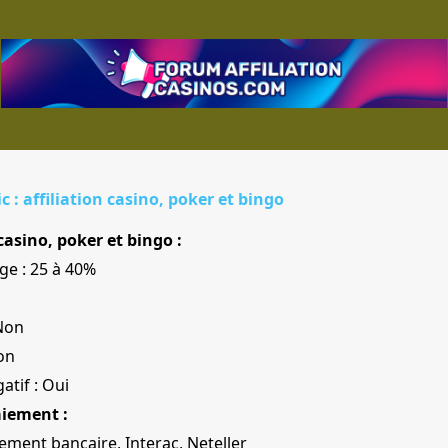
c : affiliation casino, poker et bingo
 casino, poker et bingo :
e : 25 à 40%
Non
Non
atif : Oui
iement :
ement bancaire, Interac, Neteller