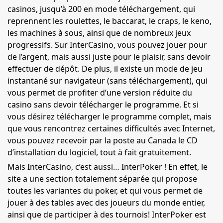
casinos, jusqu’à 200 en mode téléchargement, qui
reprennent les roulettes, le baccarat, le craps, le keno,
les machines à sous, ainsi que de nombreux jeux
progressifs. Sur InterCasino, vous pouvez jouer pour
de l’argent, mais aussi juste pour le plaisir, sans devoir
effectuer de dépôt. De plus, il existe un mode de jeu
instantané sur navigateur (sans téléchargement), qui
vous permet de profiter d’une version réduite du
casino sans devoir télécharger le programme. Et si
vous désirez télécharger le programme complet, mais
que vous rencontrez certaines difficultés avec Internet,
vous pouvez recevoir par la poste au Canada le CD
d’installation du logiciel, tout à fait gratuitement.
Mais InterCasino, c’est aussi… InterPoker ! En effet, le
site a une section totalement séparée qui propose
toutes les variantes du poker, et qui vous permet de
jouer à des tables avec des joueurs du monde entier,
ainsi que de participer à des tournois! InterPoker est