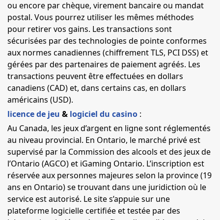
ou encore par chèque, virement bancaire ou mandat
postal. Vous pourrez utiliser les mêmes méthodes
pour retirer vos gains. Les transactions sont
sécurisées par des technologies de pointe conformes
aux normes canadiennes (chiffrement TLS, PCI DSS) et
gérées par des partenaires de paiement agréés. Les
transactions peuvent être effectuées en dollars
canadiens (CAD) et, dans certains cas, en dollars
américains (USD).
licence de jeu
&
logiciel du casino
:
Au Canada, les jeux d’argent en ligne sont réglementés
au niveau provincial. En Ontario, le marché privé est
supervisé par la Commission des alcools et des jeux de
l’Ontario (AGCO) et iGaming Ontario. L’inscription est
réservée aux personnes majeures selon la province (19
ans en Ontario) se trouvant dans une juridiction où le
service est autorisé. Le site s’appuie sur une
plateforme logicielle certifiée et testée par des