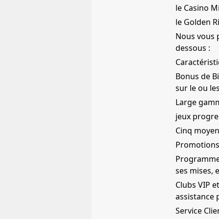
le Casino M
le Golden R
Nous vous p
dessous :
Caractérist
Bonus de Bi
sur le ou le
Large gamme
jeux progre
Cinq moyens
Promotions 
Programme d
ses mises, e
Clubs
VIP
e
assistance 
Service Clie