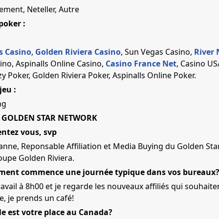
ement, Neteller, Autre
poker :
s Casino
,
Golden Riviera Casino
, Sun Vegas Casino,
River 
no, Aspinalls Online Casino,
Casino France Net
, Casino US
zy Poker, Golden Riviera Poker, Aspinalls Online Poker.
jeu :
ng
W GOLDEN STAR NETWORK
entez vous, svp
ianne, Reponsable Affiliation et Media Buying du Golden Sta
oupe Golden Riviera.
ment commence une journée typique dans vos bureaux
travail à 8h00 et je regarde les nouveaux affiliés qui souha
e, je prends un café!
le est votre place au Canada?