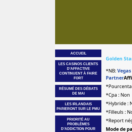
ACCUEIL
Golden Sta
LES CASINOS CLIENTS
D’AFFACTIVE
*NB:
Vegas
CONTINUENT À FAIRE
Partner
Aff
FORT
*Pourcentag
RÉSUMÉ DES DÉBATS
DE MAI
*Cpa : Non
*Hybride : 
LES IRLANDAIS
PARIERONT SUR LE PMU
*Filleuls : 
PRIORITÉ AU
*Report nég
PROBLÈMES
Mode de pa
D’ADDICTION POUR