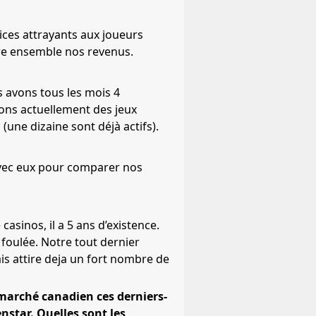
ices attrayants aux joueurs
tre ensemble nos revenus.
 avons tous les mois 4
ons actuellement des jeux
une dizaine sont déjà actifs).
 avec eux pour comparer nos
asinos, il a 5 ans d’existence.
 foulée. Notre tout dernier
ais attire deja un fort nombre de
marché canadien ces derniers-
nstar. Quelles sont les