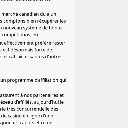
le marché canadien du a un
us comptons bien récupérer les
un nouveau système de bonus,
 compétitions, etc.
t effectivement préféré rester
e est désormais forte de
s et rafraîchissantes d’autres.
 un programme d’affiliation qui
 assurent à nos partenaires et
seau d’affiliés, aujourd’hui le
ie très concurrentielle des
l de casino en ligne d’une
 joueurs captifs et ce de