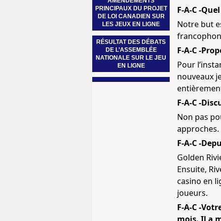
AMENDEMENTS
F-A-C -Que
PRINCIPAUX DU PROJET
DE LOI CANADIEN SUR
Notre but e
LES JEUX EN LIGNE
francophone
RÉSULTAT DES DÉBATS
F-A-C -Prop
DE L’ASSEMBLÉE
NATIONALE SUR LE JEU
Pour l’inst
EN LIGNE
nouveaux je
entièrement
F-A-C -Disc
Non pas pou
approches.
F-A-C -Depu
Golden Rivie
Ensuite, Riv
casino en li
joueurs.
F-A-C -Vot
mois. Il a 