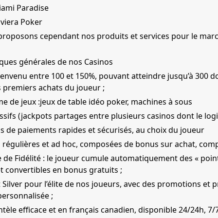
iami Paradise
iviera Poker
roposons cependant nos produits et services pour le march
iques générales de nos Casinos
envenu entre 100 et 150%, pouvant atteindre jusqu’à 300 do
s premiers achats du joueur ;
 de jeux :jeux de table idéo poker, machines à sous
ssifs (jackpots partages entre plusieurs casinos dont le log
 de paiements rapides et sécurisés, au choix du joueur
régulières et ad hoc, composées de bonus sur achat, compéti
e Fidélité : le joueur cumule automatiquement des « points
t convertibles en bonus gratuits ;
t Silver pour l’élite de nos joueurs, avec des promotions et 
personnalisée ;
ntèle efficace et en français canadien, disponible 24/24h, 7/7j