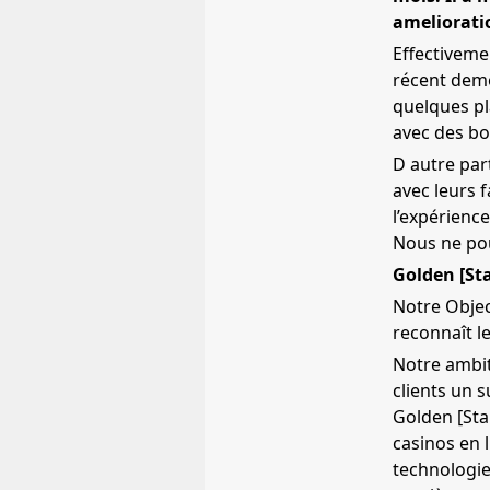
ameliorati
Effectiveme
récent deme
quelques pl
avec des bo
D autre par
avec leurs 
l’expérience
Nous ne pou
Golden [St
Notre Objec
reconnaît l
Notre ambit
clients un s
Golden [Sta
casinos en l
technologie