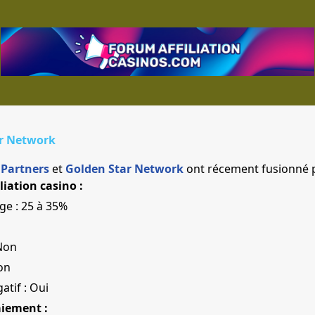
r Network
 Partners
et
Golden Star Network
ont récement fusionné
iliation casino :
e : 25 à 35%
Non
Non
atif : Oui
iement :