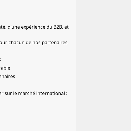
été, d’une expérience du
B2B,
et
pour chacun de nos partenaires
s
rable
enaires
r sur le marché international :