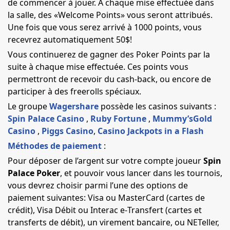
de commencer à jouer. A chaque mise effectuée dans
la salle, des «Welcome Points» vous seront attribués.
Une fois que vous serez arrivé à 1000 points, vous
recevrez automatiquement 50$!
Vous continuerez de gagner des Poker Points par la
suite à chaque mise effectuée. Ces points vous
permettront de recevoir du cash-back, ou encore de
participer à des freerolls spéciaux.
Le groupe
Wagershare
possède les casinos suivants :
Spin Palace Casino
,
Ruby Fortune
,
Mummy’sGold
Casino
,
Piggs Casino
,
Casino Jackpots in a Flash
Méthodes de paiement
:
Pour déposer de l’argent sur votre compte joueur
Spin
Palace Poker
, et pouvoir vous lancer dans les tournois,
vous devrez choisir parmi l’une des options de
paiement suivantes: Visa ou MasterCard (cartes de
crédit), Visa Débit ou Interac e‑Transfert (cartes et
transferts de débit), un virement bancaire, ou
NET
eller,