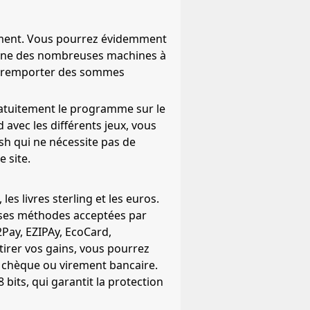
rement. Vous pourrez évidemment
 l’une des nombreuses machines à
era remporter des sommes
 gratuitement le programme sur le
d avec les différents jeux, vous
sh qui ne nécessite pas de
 site.
les livres sterling et les euros.
euses méthodes acceptées par
2Pay,
EZIPA
y, EcoCard,
tirer vos gains, vous pourrez
 chèque ou virement bancaire.
its, qui garantit la protection