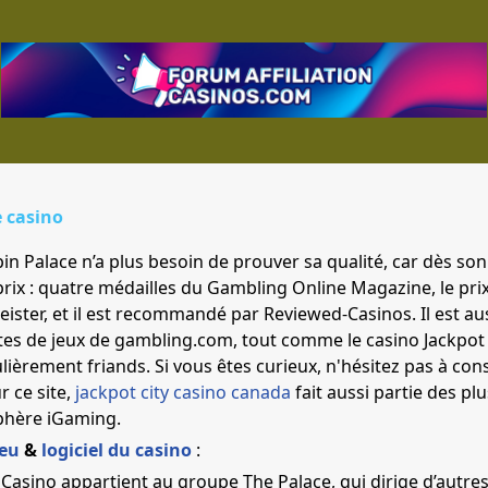
e casino
pin Palace n’a plus besoin de prouver sa qualité, car dès son
ix : quatre médailles du Gambling Online Magazine, le prix
ister, et il est recommandé par Reviewed-Casinos. Il est aus
ites de jeux de gambling.com, tout comme le casino Jackpot 
lièrement friands. Si vous êtes curieux, n'hésitez pas à con
r ce site,
jackpot city casino canada
fait aussi partie des pl
sphère iGaming.
jeu
&
logiciel du casino
:
 Casino appartient au groupe The Palace, qui dirige d’autres