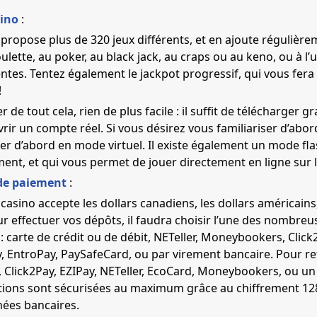
sino
:
 propose plus de 320 jeux différents, et en ajoute réguliè
roulette, au poker, au black jack, au craps ou au keno, ou à
entes. Tentez également le jackpot progressif, qui vous f
!
r de tout cela, rien de plus facile : il suffit de télécharger
uvrir un compte réel. Si vous désirez vous familiariser d’abor
er d’abord en mode virtuel. Il existe également un mode fla
ent, et qui vous permet de jouer directement en ligne sur le
de paiement
:
casino accepte les dollars canadiens, les dollars américains, 
ur effectuer vos dépôts, il faudra choisir l’une des nombr
: carte de crédit ou de débit,
NET
eller, Moneybookers, Click
, EntroPay, PaySafeCard, ou par virement bancaire. Pour re
a, Click2Pay,
EZIP
ay,
NET
eller, EcoCard, Moneybookers, ou un
tions sont sécurisées au maximum grâce au chiffrement 128 b
ées bancaires.