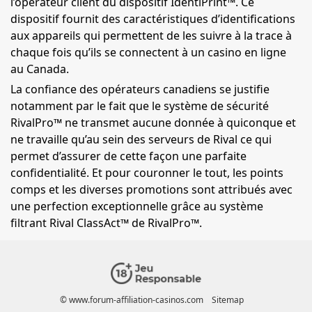
l’opérateur client du dispositif IdentiPrint™. Ce
dispositif fournit des caractéristiques d’identifications
aux appareils qui permettent de les suivre à la trace à
chaque fois qu’ils se connectent à un casino en ligne
au Canada.
La confiance des opérateurs canadiens se justifie
notamment par le fait que le système de sécurité
RivalPro™ ne transmet aucune donnée à quiconque et
ne travaille qu’au sein des serveurs de Rival ce qui
permet d’assurer de cette façon une parfaite
confidentialité. Et pour couronner le tout, les points
comps et les diverses promotions sont attribués avec
une perfection exceptionnelle grâce au système
filtrant Rival ClassAct™ de RivalPro™.
© www.forum-affiliation-casinos.com
Sitemap