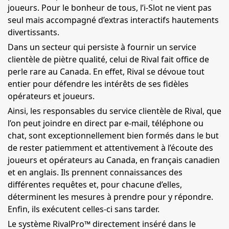
joueurs. Pour le bonheur de tous, l’i-Slot ne vient pas
seul mais accompagné d’extras interactifs hautements
divertissants.
Dans un secteur qui persiste à fournir un service
clientèle de piètre qualité, celui de Rival fait office de
perle rare au Canada. En effet, Rival se dévoue tout
entier pour défendre les intérêts de ses fidèles
opérateurs et joueurs.
Ainsi, les responsables du service clientèle de Rival, que
l’on peut joindre en direct par e-mail, téléphone ou
chat, sont exceptionnellement bien formés dans le but
de rester patiemment et attentivement à l’écoute des
joueurs et opérateurs au Canada, en français canadien
et en anglais. Ils prennent connaissances des
différentes requêtes et, pour chacune d’elles,
déterminent les mesures à prendre pour y répondre.
Enfin, ils exécutent celles-ci sans tarder.
Le système RivalPro™ directement inséré dans le