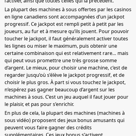
l’activer, ainsi que toutes celles qui la précèdent.
La plupart des machines à sous offertes par les casinos
en ligne canadiens sont accompagnées d’un jackpot
progressif. Ce jackpot est rempli petit à petit par les
joueurs, au fur et à mesure qu’ils jouent. Pour pouvoir
toucher le jackpot, il faut généralement activer toutes
les lignes ou miser le maximum, puis obtenir une
certaine combinaison qui est relativement rare… mais
qui peut vous promettre une très grosse somme
d’argent. Le mieux, pour choisir une machine, c’est de
regarder jusqu’où s’élève le jackpot progressif, et de
choisir le plus gros. À part si vous touchez le jackpot,
n’espérez pas gagner beaucoup d’argent sur les
machines à sous. C’est un jeu auquel il faut jouer pour
le plaisir, et pas pour s’enrichir.
En plus de cela, la plupart des machines (machines à
sous vidéo) proposent des jeux bonus amusants qui
peuvent vous faire gagner des crédits
supplémentaires. Ces jeux bonus s’activent