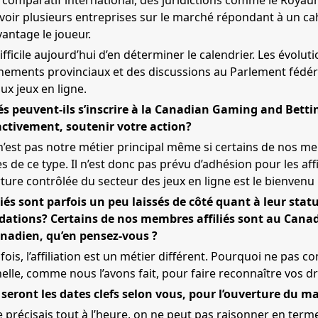
an comparatif international, des juridictions comme le Royau
avoir plusieurs entreprises sur le marché répondant à un cah
antage le joueur.
difficile aujourd’hui d’en déterminer le calendrier. Les évol
ements provinciaux et des discussions au Parlement fédér
ux jeux en ligne.
iés peuvent‑ils s’inscrire à la
Canadian Gaming and Bettin
activement, soutenir votre action?
on n’est pas notre métier principal même si certains de nos
de ce type. Il n’est donc pas prévu d’adhésion pour les affi
ture contrôlée du secteur des jeux en ligne est le bienvenu 
iliés sont parfois un peu laissés de côté quant à leur stat
tions? Certains de nos membres affiliés sont au Canad
anadien, qu’en pensez-vous ?
ois, l’affiliation est un métier différent. Pourquoi ne pas c
elle, comme nous l’avons fait, pour faire reconnaître vos dr
 seront les dates clefs selon vous, pour l’ouverture du 
 précisais tout à l’heure, on ne peut pas raisonner en term