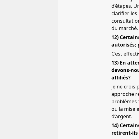
d’étapes. U
clarifier le
consultatio
du marché.
12) Certai
autorisés; 
C’est effect
13) En atte
devons‑nous
affiliés?
Je ne crois
approche re
problèmes : 
ou la mise e
d’argent.
14) Certai
retirent‑il