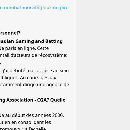
n combat musclé pour un jeu
ersonnel?
adian Gaming and Betting
e paris en ligne. Cette
ntail d’acteurs de l’écosystème:
.
 j’ai débuté ma carrière au sein
ubliques. Au cours des dix
i notamment dirigé une agence de
g Association -
CGA
? Quelle
da au début des années 2000.
ut en en consolidant les
romouvoir, à l’échelle