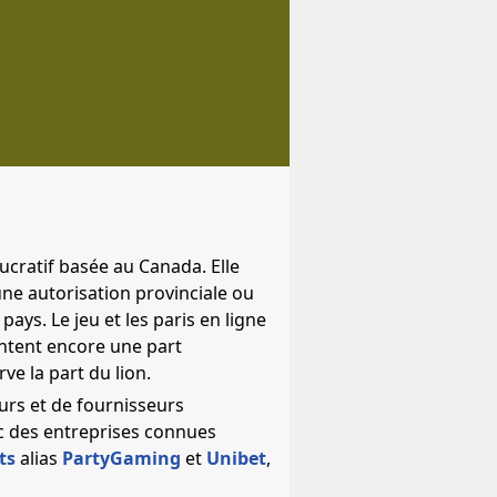
ucratif basée au Canada. Elle
’une autorisation provinciale ou
ays. Le jeu et les paris en ligne
entent encore une part
ve la part du lion.
urs et de fournisseurs
ec des entreprises connues
ts
alias
PartyGaming
et
Unibet
,