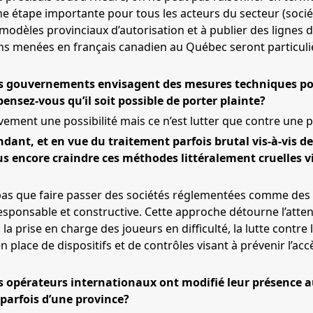
ne étape importante pour tous les acteurs du secteur (socié
s modèles provinciaux d’autorisation et à publier des lignes
ns menées en français canadien au Québec seront particuli
ns gouvernements envisagent des mesures techniques pour 
pensez-vous qu’il soit possible de porter plainte?
ivement une possibilité mais ce n’est lutter que contre une pa
ndant, et en vue du traitement parfois brutal vis‑à‑vis 
 encore craindre ces méthodes littéralement cruelles vi
 pas que faire passer des sociétés réglementées comme des 
sponsable et constructive. Cette approche détourne l’attent
la prise en charge des joueurs en difficulté, la lutte contr
n place de dispositifs et de contrôles visant à prévenir l’ac
ns opérateurs internationaux ont modifié leur présence 
s parfois d’une province?