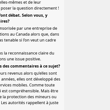
elles‑mêmes et de leur
 poser la question directement !
font débat. Selon vous, y
ires?
onsorisée par une entreprise de
itions au Canada alors que, dans
as tenable si l’on veut un cadre
s la reconnaissance claire du
ons une issue positive.
us des commentaires à ce sujet?
eurs revenus alors qu’elles sont
s années, elles ont développé des
 services mobiles. Comme toute
ui est compréhensible. Mais être
e la protection des mineurs ou
 Les autorités rappellent à juste