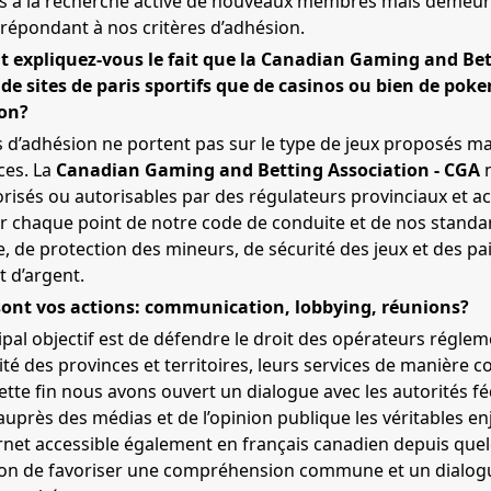
 à la recherche active de nouveaux membres mais demeur
 répondant à nos critères d’adhésion.
 expliquez-vous le fait que la
Canadian Gaming and Bett
e sites de paris sportifs que de casinos ou bien de poker
ion?
s d’adhésion ne portent pas sur le type de jeux proposés mai
ces. La
Canadian Gaming and Betting Association -
CGA
n
torisés ou autorisables par des régulateurs provinciaux et 
r chaque point de notre code de conduite et de nos standa
, de protection des mineurs, de sécurité des jeux et des pai
 d’argent.
 sont vos actions: communication, lobbying, réunions?
pal objectif est de défendre le droit des opérateurs réglemen
rité des provinces et territoires, leurs services de manière
ette fin nous avons ouvert un dialogue avec les autorités féd
r auprès des médias et de l’opinion publique les véritables 
ernet accessible également en français canadien depuis que
on de favoriser une compréhension commune et un dialogue 