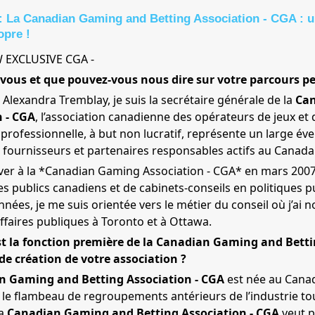
 : La
Canadian Gaming and Betting Association -
CGA
: u
opre !
W EXCLUSIVE CGA
-
s-vous et que pouvez-vous nous dire sur votre parcours p
 Alexandra Tremblay, je suis la secrétaire générale de la
Can
n -
CGA
, l’association canadienne des opérateurs de jeux et d
professionnelle, à but non lucratif, représente un large éve
 fournisseurs et partenaires responsables actifs au Canada
iver à la *Canadian Gaming Association -
CGA
* en mars 2007,
s publics canadiens et de cabinets-conseils en politiques p
nnées, je me suis orientée vers le métier du conseil où j’a
affaires publiques à Toronto et à Ottawa.
st la fonction première de la
Canadian Gaming and Bettin
 de création de votre association ?
n Gaming and Betting Association -
CGA
est née au Cana
is le flambeau de regroupements antérieurs de l’industrie to
La
Canadian Gaming and Betting Association -
CGA
veut p