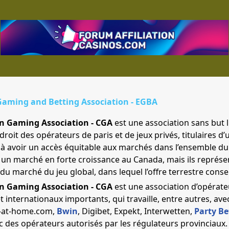
aming and Betting Association - EGBA
n Gaming Association -
CGA
est une association sans but l
roit des opérateurs de paris et de jeux privés, titulaires d
, à avoir un accès équitable aux marchés dans l’ensemble du p
 un marché en forte croissance au Canada, mais ils représ
du marché du jeu global, dans lequel l’offre terrestre conser
n Gaming Association -
CGA
est une association d’opérate
t internationaux importants, qui travaille, entre autres, av
-at-home.com,
Bwin
, Digibet, Expekt, Interwetten,
Party Be
ec des opérateurs autorisés par les régulateurs provinciaux.