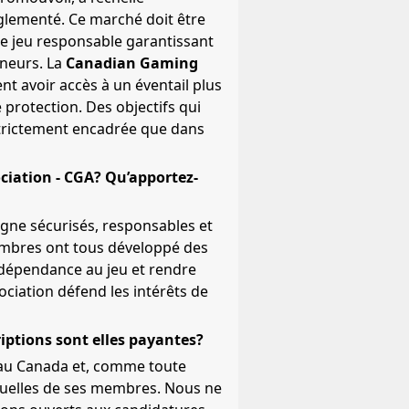
églementé. Ce marché doit être
e jeu responsable garantissant
ineurs. La
Canadian Gaming
 avoir accès à un éventail plus
protection. Des objectifs qui
strictement encadrée que dans
ciation -
CGA
? Qu’apportez-
ligne sécurisés, responsables et
embres ont tous développé des
 dépendance au jeu et rendre
ociation défend les intérêts de
riptions sont elles payantes?
 au Canada et, comme toute
nnuelles de ses membres. Nous ne