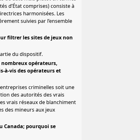
tés d’État comprises) consiste à
 directrices harmonisées. Les
èrement suivies par l’ensemble
filtrer les sites de jeux non
rtie du dispositif.
de nombreux opérateurs,
s‑à‑vis des opérateurs et
entreprises criminelles soit une
ion des autorités des vrais
e les vrais réseaux de blanchiment
cès des mineurs aux jeux
au Canada; pourquoi se