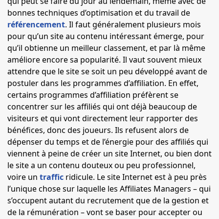
qui peut se faire du jour au lendemain, même avec de
bonnes techniques d’optimisation et du travail de
référencement
. Il faut généralement plusieurs mois
pour qu’un site au contenu intéressant émerge, pour
qu’il obtienne un meilleur classement, et par là même
améliore encore sa popularité. Il vaut souvent mieux
attendre que le site se soit un peu développé avant de
postuler dans les programmes d’affiliation. En effet,
certains programmes d’affiliation préfèrent se
concentrer sur les affiliés qui ont déjà beaucoup de
visiteurs et qui vont directement leur rapporter des
bénéfices, donc des joueurs. Ils refusent alors de
dépenser du temps et de l’énergie pour des affiliés qui
viennent à peine de créer un site Internet, ou bien dont
le site a un contenu douteux ou peu professionnel,
voire un
traffic
ridicule. Le site Internet est à peu près
l’unique chose sur laquelle les Affiliates Managers – qui
s’occupent autant du recrutement que de la gestion et
de la rémunération – vont se baser pour accepter ou