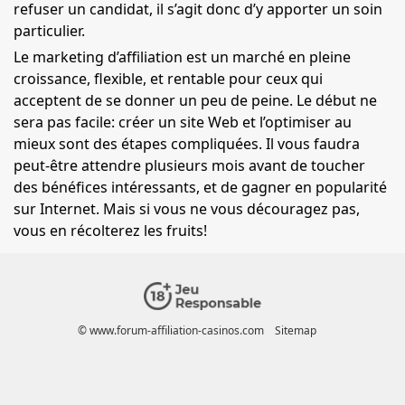
refuser un candidat, il s’agit donc d’y apporter un soin
particulier.
Le marketing d’affiliation est un marché en pleine
croissance, flexible, et rentable pour ceux qui
acceptent de se donner un peu de peine. Le début ne
sera pas facile: créer un site Web et l’optimiser au
mieux sont des étapes compliquées. Il vous faudra
peut-être attendre plusieurs mois avant de toucher
des bénéfices intéressants, et de gagner en popularité
sur Internet. Mais si vous ne vous découragez pas,
vous en récolterez les fruits!
© www.forum-affiliation-casinos.com
Sitemap