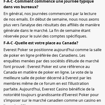
F-A-C -Comment commence une journée typique
dans vos bureaux?
En général, nos journées commencent par la lecture
de nos emails. En début de semaine, nous nous axons
plus vers l’analyse des résultats des affiliés de manière
générale dans le marché. La fin de semaine étant
réservée pour le suivi des comptes spécifiques.
F-A-C -Quelle est votre place au Canada?
Everest Poker se positionne aujourd’hui comme la salle
de poker en ligne préférée des Canadiens. Les
enquêtes menées par des sociétés d’étude de marché
l’ont prouvé : Everest Poker est une référence au
Canada en matière de poker en ligne. Le vote de la
meilleure salle de poker décerné à Everest par les
membres même de ce forum en est l’illustration
parfaite. Aujourd’hui, Everest Casino bénéficie de la
notoriété toujours grandissante d’Everest Poker pour
s’imposer sur le marché canadien comme un casino en