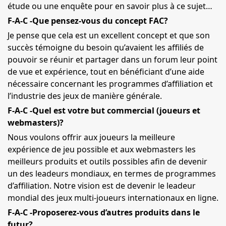
étude ou une enquête pour en savoir plus à ce sujet…
F-A-C -Que pensez-vous du concept
FAC
?
Je pense que cela est un excellent concept et que son
succès témoigne du besoin qu’avaient les affiliés de
pouvoir se réunir et partager dans un forum leur point
de vue et expérience, tout en bénéficiant d’une aide
nécessaire concernant les programmes d’affiliation et
l’industrie des jeux de manière générale.
F-A-C -Quel est votre but commercial (joueurs et
webmasters)?
Nous voulons offrir aux joueurs la meilleure
expérience de jeu possible et aux webmasters les
meilleurs produits et outils possibles afin de devenir
un des leadeurs mondiaux, en termes de programmes
d’affiliation. Notre vision est de devenir le leadeur
mondial des jeux multi-joueurs internationaux en ligne.
F-A-C -Proposerez-vous d’autres produits dans le
futur?