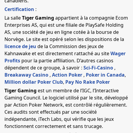
canadiens.
Certification
:
La salle
Tiger Gaming
appartient à la compagnie Ecom
Enterprises
AS,
qui est une filiale de PlaySafe Holding
AS,
une société de jeu en ligne cotée à la bourse de
Norvège. Le site est opéré selon les dispositions de la
licence de jeu
de la Commission des jeux de
Kahnawake et est directement rattaché au site
Wager
Profits
pour la partie affiliation. D’autres casinos
dépendent de ce groupe, à savoir :
Sci-Fi-Casino
,
Breakaway Casino
,
Action Poker
,
Poker in Canada
,
Million dollar Poker Club
,
Pay No Rake Poker
Tiger Gaming
est un membre de l’IGC, l’Interactive
Gaming Council. Le logiciel utilisé par le site, développé
par Action Poker Network, est contrôlé régulièrement.
Ces audits sont effectués par une société
indépendante, iTech Labs, qui vérifie que les jeux
fonctionnent correctement et sans trucage.