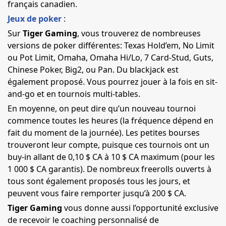
français canadien.
Jeux de poker
:
Sur
Tiger Gaming
, vous trouverez de nombreuses
versions de poker différentes: Texas Hold’em, No Limit
ou Pot Limit, Omaha, Omaha Hi/Lo, 7 Card-Stud, Guts,
Chinese Poker, Big2, ou Pan. Du blackjack est
également proposé. Vous pourrez jouer à la fois en sit-
and-go et en tournois multi-tables.
En moyenne, on peut dire qu’un nouveau tournoi
commence toutes les heures (la fréquence dépend en
fait du moment de la journée). Les petites bourses
trouveront leur compte, puisque ces tournois ont un
buy-in allant de 0,10 $ CA à 10 $ CA maximum (pour les
1 000 $ CA garantis). De nombreux freerolls ouverts à
tous sont également proposés tous les jours, et
peuvent vous faire remporter jusqu’à 200 $ CA.
Tiger Gaming
vous donne aussi l’opportunité exclusive
de recevoir le coaching personnalisé de