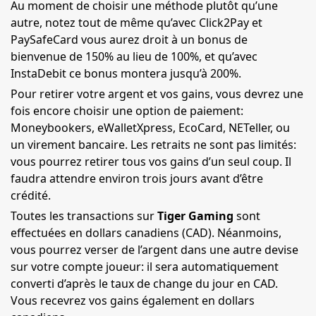
Au moment de choisir une méthode plutôt qu’une
autre, notez tout de même qu’avec Click2Pay et
PaySafeCard vous aurez droit à un bonus de
bienvenue de 150% au lieu de 100%, et qu’avec
InstaDebit ce bonus montera jusqu’à 200%.
Pour retirer votre argent et vos gains, vous devrez une
fois encore choisir une option de paiement:
Moneybookers, eWalletXpress, EcoCard,
NET
eller, ou
un virement bancaire. Les retraits ne sont pas limités:
vous pourrez retirer tous vos gains d’un seul coup. Il
faudra attendre environ trois jours avant d’être
crédité.
Toutes les transactions sur
Tiger Gaming
sont
effectuées en dollars canadiens (CAD). Néanmoins,
vous pourrez verser de l’argent dans une autre devise
sur votre compte joueur: il sera automatiquement
converti d’après le taux de change du jour en CAD.
Vous recevrez vos gains également en dollars