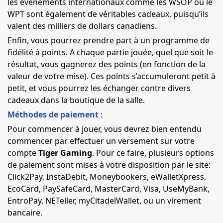
les événements internationaux comme les
WSOP
ou le
WPT sont également de véritables cadeaux, puisqu’ils
valent des milliers de dollars canadiens.
Enfin, vous pourrez prendre part à un programme de
fidélité à points. A chaque partie jouée, quel que soit le
résultat, vous gagnerez des points (en fonction de la
valeur de votre mise). Ces points s’accumuleront petit à
petit, et vous pourrez les échanger contre divers
cadeaux dans la boutique de la salle.
Méthodes de paiement
:
Pour commencer à jouer, vous devrez bien entendu
commencer par effectuer un versement sur votre
compte
Tiger Gaming
. Pour ce faire, plusieurs options
de paiement sont mises à votre disposition par le site:
Click2Pay, InstaDebit, Moneybookers, eWalletXpress,
EcoCard, PaySafeCard, MasterCard, Visa, UseMyBank,
EntroPay,
NET
eller, myCitadelWallet, ou un virement
bancaire.