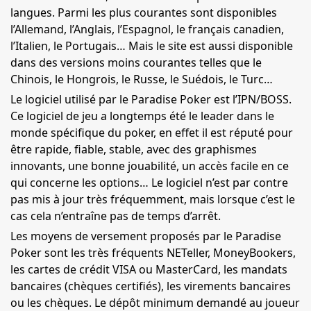
langues. Parmi les plus courantes sont disponibles
l’Allemand, l’Anglais, l’Espagnol, le français canadien,
l’Italien, le Portugais… Mais le site est aussi disponible
dans des versions moins courantes telles que le
Chinois, le Hongrois, le Russe, le Suédois, le Turc…
Le logiciel utilisé par le Paradise Poker est l’
IPN
/BOSS.
Ce logiciel de jeu a longtemps été le leader dans le
monde spécifique du poker, en effet il est réputé pour
être rapide, fiable, stable, avec des graphismes
innovants, une bonne jouabilité, un accès facile en ce
qui concerne les options… Le logiciel n’est par contre
pas mis à jour très fréquemment, mais lorsque c’est le
cas cela n’entraîne pas de temps d’arrêt.
Les moyens de versement proposés par le Paradise
Poker sont les très fréquents
NET
eller, MoneyBookers,
les cartes de crédit
VISA
ou MasterCard, les mandats
bancaires (chèques certifiés), les virements bancaires
ou les chèques. Le dépôt minimum demandé au joueur