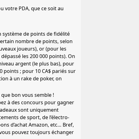
ou votre
PDA,
que ce soit au
système de points de fidélité
 certain nombre de points, selon
ouveaux joueurs), or (pour les
 dépassé les 200 000 points). On
iveau argent (le plus bas), pour
0 points ; pour 10 CA$ pariés sur
tion à un rake de poker, on
ce que bon vous semble !
ipez à des concours pour gagner
s cadeaux sont uniquement
ements de sport, de l’électro-
 bons d’achat Amazon, etc… Bref,
te, vous pouvez toujours échanger