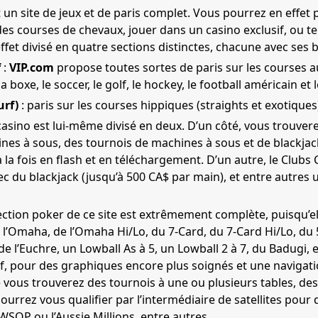
 un site de jeux et de paris complet. Vous pourrez en effet
 des courses de chevaux, jouer dans un casino exclusif, ou t
effet divisé en quatre sections distinctes, chacune avec ses b
f
:
VIP.
com
propose toutes sortes de paris sur les courses au
la boxe, le soccer, le golf, le hockey, le football américain et 
urf)
: paris sur les courses hippiques (straights et exotiques
 casino est lui-même divisé en deux. D’un côté, vous trouvere
nes à sous, des tournois de machines à sous et de blackja
à la fois en flash et en téléchargement. D’un autre, le Club
vec du blackjack (jusqu’à 500 CA$ par main), et entre autres
section poker de ce site est extrêmement complète, puisqu’el
 l’Omaha, de l’Omaha Hi/Lo, du 7-Card, du 7-Card Hi/Lo, du
, de l’Euchre, un Lowball As à 5, un Lowball 2 à 7, du Badugi, e
f, pour des graphiques encore plus soignés et une navigatio
vous trouverez des tournois à une ou plusieurs tables, des f
pourrez vous qualifier par l’intermédiaire de satellites pour
WSOP
ou l’Aussie Millions, entre autres.