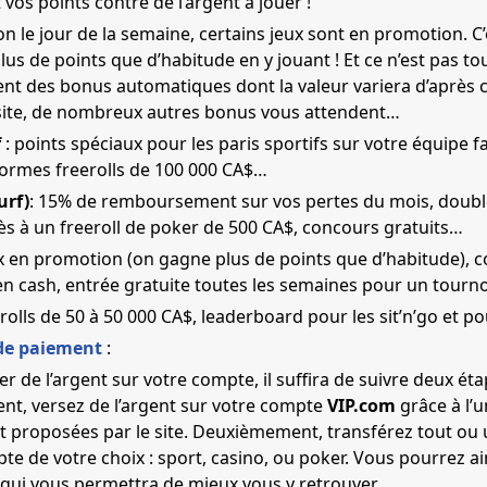
vos points contre de l’argent à jouer !
lon le jour de la semaine, certains jeux sont en promotion. 
us de points que d’habitude en y jouant ! Et ce n’est pas t
nt des bonus automatiques dont la valeur variera d’après ce
site, de nombreux autres bonus vous attendent…
f
: points spéciaux pour les paris sportifs sur votre équipe 
normes freerolls de 100 000 CA$…
urf)
: 15% de remboursement sur vos pertes du mois, doub
ès à un freeroll de poker de 500 CA$, concours gratuits…
ux en promotion (on gagne plus de points que d’habitude),
n cash, entrée gratuite toutes les semaines pour un tourno
erolls de 50 à 50 000 CA$, leaderboard pour les sit’n’go et p
de paiement
:
r de l’argent sur votre compte, il suffira de suivre deux ét
t, versez de l’argent sur votre compte
VIP.
com
grâce à l
 proposées par le site. Deuxièmement, transférez tout ou 
pte de votre choix : sport, casino, ou poker. Vous pourrez a
 qui vous permettra de mieux vous y retrouver.