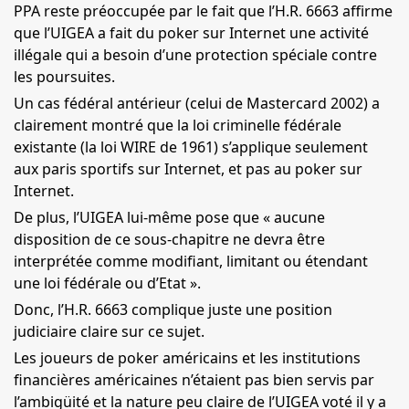
PPA
reste préoccupée par le fait que l’H.R. 6663 affirme
que l’UIGEA a fait du poker sur Internet une activité
illégale qui a besoin d’une protection spéciale contre
les poursuites.
Un cas fédéral antérieur (celui de Mastercard 2002) a
clairement montré que la loi criminelle fédérale
existante (la loi
WIRE
de 1961) s’applique seulement
aux paris sportifs sur Internet, et pas au poker sur
Internet.
De plus, l’UIGEA lui-même pose que « aucune
disposition de ce sous-chapitre ne devra être
interprétée comme modifiant, limitant ou étendant
une loi fédérale ou d’Etat ».
Donc, l’H.R. 6663 complique juste une position
judiciaire claire sur ce sujet.
Les joueurs de poker américains et les institutions
financières américaines n’étaient pas bien servis par
l’ambigüité et la nature peu claire de l’UIGEA voté il y a