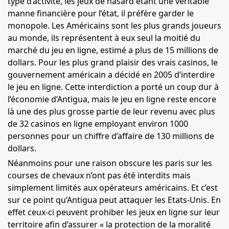
type d’activité, les jeux de hasard étant une véritable
manne financière pour l’état, il préfère garder le
monopole. Les Américains sont les plus grands joueurs
au monde, ils représentent à eux seul la moitié du
marché du jeu en ligne, estimé a plus de 15 millions de
dollars. Pour les plus grand plaisir des vrais casinos, le
gouvernement américain a décidé en 2005 d’interdire
le jeu en ligne. Cette interdiction a porté un coup dur à
l’économie d’Antigua, mais le jeu en ligne reste encore
là une des plus grosse partie de leur revenu avec plus
de 32 casinos en ligne employant environ 1000
personnes pour un chiffre d’affaire de 130 millions de
dollars.
Néanmoins pour une raison obscure les paris sur les
courses de chevaux n’ont pas été interdits mais
simplement limités aux opérateurs américains. Et c’est
sur ce point qu’Antigua peut attaquer les Etats-Unis. En
effet ceux-ci peuvent prohiber les jeux en ligne sur leur
territoire afin d’assurer « la protection de la moralité