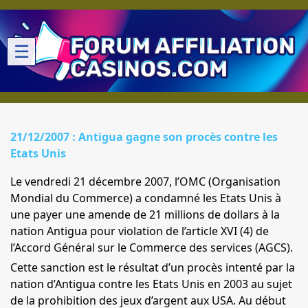
☰
21/12/2007 : Antigua gagne son procès contre les
Etats Unis
Le vendredi 21 décembre 2007, l’OMC (Organisation
Mondial du Commerce) a condamné les Etats Unis à
une payer une amende de 21 millions de dollars à la
nation Antigua pour violation de l’article
XVI
(4) de
l’Accord Général sur le Commerce des services (AGCS).
Cette sanction est le résultat d’un procès intenté par la
nation d’Antigua contre les Etats Unis en 2003 au sujet
de la prohibition des jeux d’argent aux
USA.
Au début