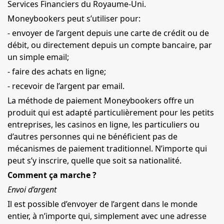
Services Financiers du Royaume-Uni.
Moneybookers peut s’utiliser pour:
- envoyer de l’argent depuis une carte de crédit ou de
débit, ou directement depuis un compte bancaire, par
un simple email;
- faire des achats en ligne;
- recevoir de l’argent par email.
La méthode de paiement Moneybookers offre un
produit qui est adapté particulièrement pour les petits
entreprises, les casinos en ligne, les particuliers ou
d’autres personnes qui ne bénéficient pas de
mécanismes de paiement traditionnel. N’importe qui
peut s’y inscrire, quelle que soit sa nationalité.
Comment ça marche ?
Envoi d’argent
Il est possible d’envoyer de l’argent dans le monde
entier, à n’importe qui, simplement avec une adresse