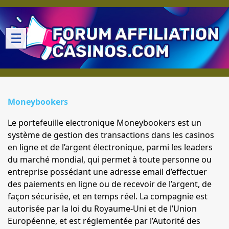
☰
Moneybookers
Le portefeuille electronique Moneybookers est un
système de gestion des transactions dans les casinos
en ligne et de l’argent électronique, parmi les leaders
du marché mondial, qui permet à toute personne ou
entreprise possédant une adresse email d’effectuer
des paiements en ligne ou de recevoir de l’argent, de
façon sécurisée, et en temps réel. La compagnie est
autorisée par la loi du Royaume-Uni et de l’Union
Européenne, et est réglementée par l’Autorité des