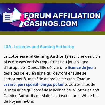
☰
LGA - Lotteries and Gaming Authority
La
Lotteries and Gaming Authority
est l’une des trois
plus grosses entités régulatrices du jeu en ligne
d’Europe de l’Ouest. Elle délivre une
licence de jeu
à
des sites de jeu en ligne qui devront ensuite se
conformer à une série de règles strictes. Chaque
casino
,
pari sportif
,
bingo
,
poker
et autres sites de
jeux en ligne qui possède la licence de la Lotteries and
Gaming Authority de Malte est inscrit sur la White List
du Royaume-Uni.