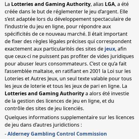
La
Lotteries and Gaming Authority
, alias
LGA
, a été
créée dans le but de réglementer le jeu d’argent. Elle
s’est adaptée lors du développement spectaculaire de
l’industrie du jeu en ligne, pour répondre aux
spécificités de ce nouveau marché. Il était important
de fixer des règles légales précises qui correspondent
exactement aux particularités des sites de
jeux
, afin
que ceux-ci ne puissent pas profiter de vides juridiques
pour abuser leurs consommateurs. C’est ce qu’a fait
l’assemblée maltaise, en ratifiant en 2001 la Loi sur les
Loteries et Autres Jeux, un seul texte valable pour tous
les jeux de loterie et tous les jeux de pari en ligne. La
Lotteries and Gaming Authority
a alors été investie
de la gestion des licences de jeu en ligne, et du
contrôle des sites de jeu licenciés.
Quelques informations supplementaire sur les licences
de jeu dans d’autres juridictions :
-
Alderney Gambling Control Commission