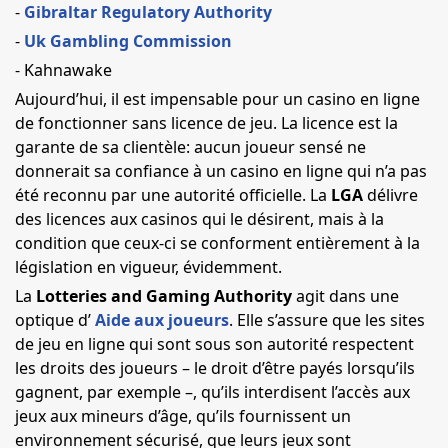
-
Gibraltar Regulatory Authority
-
Uk Gambling Commission
- Kahnawake
Aujourd’hui, il est impensable pour un casino en ligne
de fonctionner sans licence de jeu. La licence est la
garante de sa clientèle: aucun joueur sensé ne
donnerait sa confiance à un casino en ligne qui n’a pas
été reconnu par une autorité officielle. La
LGA
délivre
des licences aux casinos qui le désirent, mais à la
condition que ceux-ci se conforment entièrement à la
législation en vigueur, évidemment.
La
Lotteries and Gaming Authority
agit dans une
optique d’
Aide aux joueurs
. Elle s’assure que les sites
de jeu en ligne qui sont sous son autorité respectent
les droits des joueurs – le droit d’être payés lorsqu’ils
gagnent, par exemple –, qu’ils interdisent l’accès aux
jeux aux mineurs d’âge, qu’ils fournissent un
environnement sécurisé, que leurs jeux sont