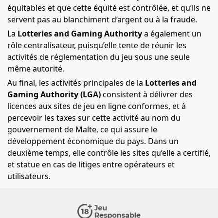
équitables et que cette équité est contrôlée, et qu’ils ne
servent pas au blanchiment d’argent ou à la fraude.
La
Lotteries and Gaming Authority
a également un
rôle centralisateur, puisqu’elle tente de réunir les
activités de réglementation du jeu sous une seule
même autorité.
Au final, les activités principales de la
Lotteries and
Gaming Authority (LGA)
consistent à délivrer des
licences aux sites de jeu en ligne conformes, et à
percevoir les taxes sur cette activité au nom du
gouvernement de Malte, ce qui assure le
développement économique du pays. Dans un
deuxième temps, elle contrôle les sites qu’elle a certifié,
et statue en cas de litiges entre opérateurs et
utilisateurs.