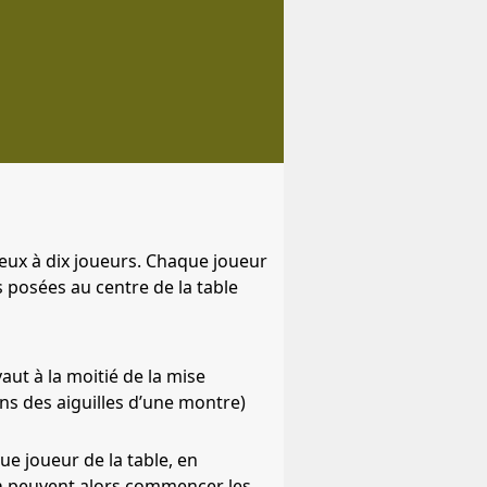
deux à dix joueurs. Chaque joueur
 posées au centre de la table
aut à la moitié de la mise
ns des aiguilles d’une montre)
ue joueur de la table, en
m
peuvent alors commencer les