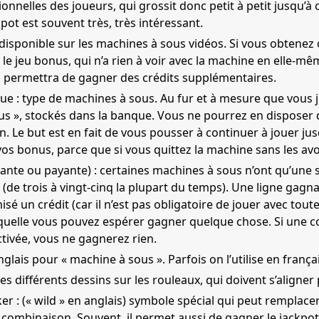
ionnelles des joueurs, qui grossit donc petit à petit jusqu’à
pot est souvent très, très intéressant.
 disponible sur les machines à sous vidéos. Si vous obtenez
le jeu bonus, qui n’a rien à voir avec la machine en elle-mêm
us permettra de gagner des crédits supplémentaires.
ue : type de machines à sous. Au fur et à mesure que vous 
us », stockés dans la banque. Vous ne pourrez en disposer 
. Le but est en fait de vous pousser à continuer à jouer j
os bonus, parce que si vous quittez la machine sans les avo
ante ou payante) : certaines machines à sous n’ont qu’une se
 (de trois à vingt-cinq la plupart du temps). Une ligne gagna
sé un crédit (car il n’est pas obligatoire de jouer avec tout
quelle vous pouvez espérer gagner quelque chose. Si une c
ctivée, vous ne gagnerez rien.
nglais pour « machine à sous ». Parfois on l’utilise en franç
les différents dessins sur les rouleaux, qui doivent s’align
er : (« wild » en anglais) symbole spécial qui peut remplace
combinaison. Souvent, il permet aussi de gagner le jackpot