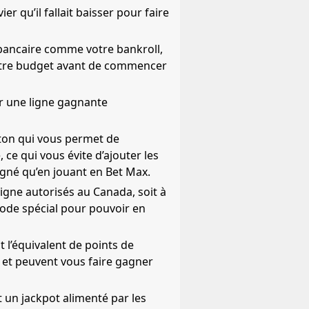
 qu’il fallait baisser pour faire
 bancaire comme votre bankroll,
votre budget avant de commencer
er une ligne gagnante
uton qui vous permet de
e qui vous évite d’ajouter les
gagné qu’en jouant en Bet Max.
ligne autorisés au Canada, soit à
n code spécial pour pouvoir en
 l’équivalent de points de
z, et peuvent vous faire gagner
 un jackpot alimenté par les