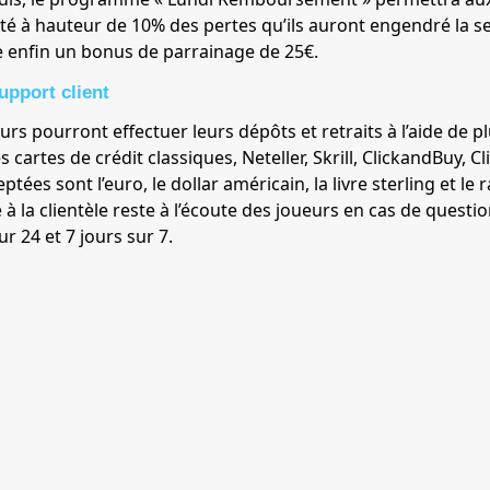
ité à hauteur de 10% des pertes qu’ils auront engendré la 
e enfin un bonus de parrainage de 25€.
upport client
eurs pourront effectuer leurs dépôts et retraits à l’aide de 
es cartes de crédit classiques, Neteller, Skrill, ClickandBuy,
ptées sont l’euro, le dollar américain, la livre sterling et le 
 à la clientèle reste à l’écoute des joueurs en cas de questio
r 24 et 7 jours sur 7.