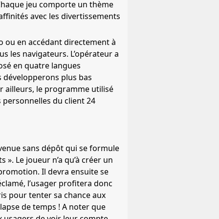
. Chaque jeu comporte un thème
affinités avec les divertissements
no ou en accédant directement à
ous les navigateurs. L’opérateur a
oposé en quatre langues
s développerons plus bas
ailleurs, le programme utilisé
 personnelles du client 24
enue sans dépôt qui se formule
s ». Le joueur n’a qu’à créer un
romotion. Il devra ensuite se
éclamé, l’usager profitera donc
ris pour tenter sa chance aux
lapse de temps ! A noter que
 usagers de voir leur compte