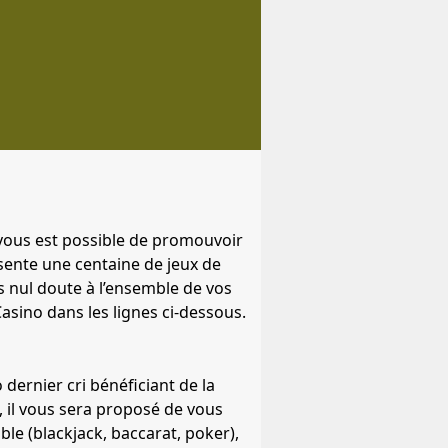
 vous est possible de promouvoir
résente une centaine de jeux de
s nul doute à l’ensemble de vos
sino dans les lignes ci-dessous.
ernier cri bénéficiant de la
, il vous sera proposé de vous
able (blackjack, baccarat, poker),