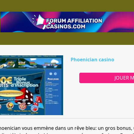
Phoenician casino
JOUER 
hoenician vous emmène dans un rêve bleu: un gros bonus, un