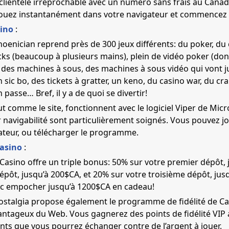
a clientèle irréprochable avec un numéro sans frais au Cana
 jouez instantanément dans votre navigateur et commencez 
sino
:
hoenician reprend près de 300 jeux différents: du poker, du 
cks (beaucoup à plusieurs mains), plein de vidéo poker (dont
, des machines à sous, des machines à sous vidéo qui vont jus
 sic bo, des tickets à gratter, un keno, du casino war, du c
en passe… Bref, il y a de quoi se divertir!
ut comme le site, fonctionnent avec le logiciel Viper de Mic
navigabilité sont particulièrement soignés. Vous pouvez j
ateur, ou télécharger le programme.
asino
:
Casino offre un triple bonus: 50% sur votre premier dépôt, 
pôt, jusqu’à 200$CA, et 20% sur votre troisième dépôt, jusq
c empocher jusqu’à 1200$CA en cadeau!
ostalgia propose également le programme de fidélité de Ca
antageux du Web. Vous gagnerez des points de fidélité
VIP
ints que vous pourrez échanger contre de l’argent à jouer.