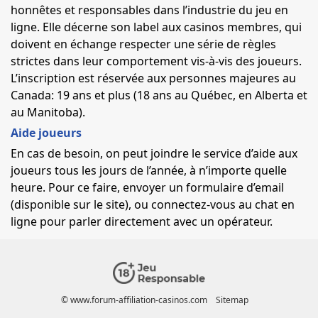
honnêtes et responsables dans l’industrie du jeu en
ligne. Elle décerne son label aux casinos membres, qui
doivent en échange respecter une série de règles
strictes dans leur comportement vis-à-vis des joueurs.
L’inscription est réservée aux personnes majeures au
Canada: 19 ans et plus (18 ans au Québec, en Alberta et
au Manitoba).
Aide joueurs
En cas de besoin, on peut joindre le service d’aide aux
joueurs tous les jours de l’année, à n’importe quelle
heure. Pour ce faire, envoyer un formulaire d’email
(disponible sur le site), ou connectez-vous au chat en
ligne pour parler directement avec un opérateur.
© www.forum-affiliation-casinos.com
Sitemap