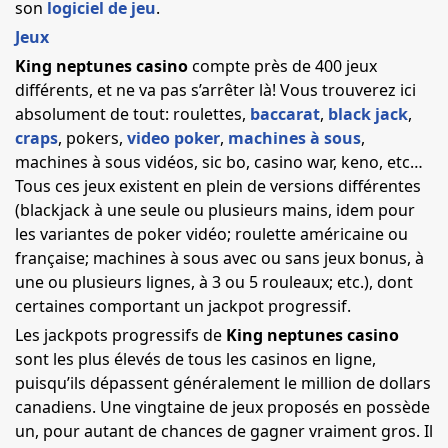
son
logiciel de jeu
.
Jeux
King neptunes casino
compte près de 400 jeux
différents, et ne va pas s’arrêter là! Vous trouverez ici
absolument de tout: roulettes,
baccarat
,
black jack
,
craps
, pokers,
video poker
,
machines à sous
,
machines à sous vidéos, sic bo, casino war, keno, etc…
Tous ces jeux existent en plein de versions différentes
(blackjack à une seule ou plusieurs mains, idem pour
les variantes de poker vidéo; roulette américaine ou
française; machines à sous avec ou sans jeux bonus, à
une ou plusieurs lignes, à 3 ou 5 rouleaux; etc.), dont
certaines comportant un jackpot progressif.
Les jackpots progressifs de
King neptunes casino
sont les plus élevés de tous les casinos en ligne,
puisqu’ils dépassent généralement le million de dollars
canadiens. Une vingtaine de jeux proposés en possède
un, pour autant de chances de gagner vraiment gros. Il