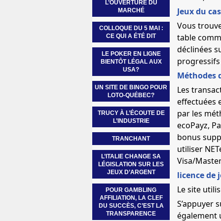
L’OUVERTURE DU
Jeux du ca
MARCHÉ
Vous trouver
COLLOQUE DU 5 MAI :
table comme
CE QUI A ÉTÉ DIT
déclinées s
LE POKER EN LIGNE
progressifs
BIENTÔT LÉGAL AUX
USA?
Méthodes 
UN SITE DE BINGO POUR
Les transac
LOTO-QUÉBEC?
effectuées 
par les mét
TRUCY À L’ÉCOUTE DE
L’INDUSTRIE
ecoPayz, Pa
bonus suppl
TRANCHANT
utiliser
NET
L’ITALIE CHANGE SA
Visa/Master
LÉGISLATION SUR LES
JEUX D’ARGENT
licence de 
Le site util
POUR GAMBLING
AFFILIATION, LA CLEF
S’appuyer s
DU SUCCÈS, C’EST LA
TRANSPARENCE
également u