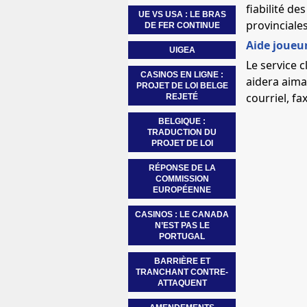
fiabilité d
UE VS USA : LE BRAS
provinciales
DE FER CONTINUE
Aide joueu
UIGEA
Le service 
CASINOS EN LIGNE :
aidera aima
PROJET DE LOI BELGE
courriel, f
REJETÉ
BELGIQUE :
TRADUCTION DU
PROJET DE LOI
RÉPONSE DE LA
COMMISSION
EUROPÉENNE
CASINOS : LE CANADA
N’EST PAS LE
PORTUGAL
BARRIÈRE ET
TRANCHANT CONTRE-
ATTAQUENT