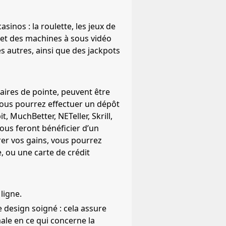
sinos : la roulette, les jeux de
 et des machines à sous vidéo
s autres, ainsi que des jackpots
aires de pointe, peuvent être
Vous pourrez effectuer un dépôt
bit, MuchBetter,
NET
eller, Skrill,
ous feront bénéficier d’un
rer vos gains, vous pourrez
e, ou une carte de crédit
 ligne.
 design soigné : cela assure
ale en ce qui concerne la