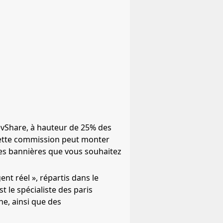
RevShare, à hauteur de 25% des
 Cette commission peut monter
 les bannières que vous souhaitez
nt réel », répartis dans le
 le spécialiste des paris
ne, ainsi que des