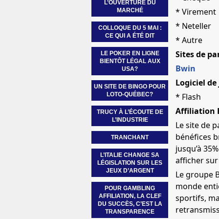
L’OUVERTURE DU
* Virement
MARCHÉ
* Neteller
COLLOQUE DU 5 MAI :
CE QUI A ÉTÉ DIT
* Autre
Sites de par
LE POKER EN LIGNE
BIENTÔT LÉGAL AUX
Bwin
USA?
Logiciel de 
UN SITE DE BINGO POUR
LOTO-QUÉBEC?
* Flash
Affiliation
TRUCY À L’ÉCOUTE DE
L’INDUSTRIE
Le site de 
bénéfices b
TRANCHANT
jusqu’à 35%
L’ITALIE CHANGE SA
afficher sur
LÉGISLATION SUR LES
JEUX D’ARGENT
Le groupe B
monde entie
POUR GAMBLING
AFFILIATION, LA CLEF
sportifs, m
DU SUCCÈS, C’EST LA
retransmiss
TRANSPARENCE