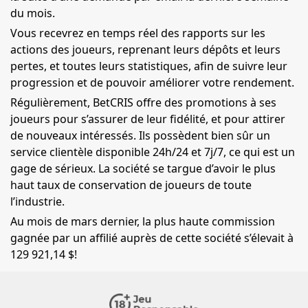
du mois.
Vous recevrez en temps réel des rapports sur les
actions des joueurs, reprenant leurs dépôts et leurs
pertes, et toutes leurs statistiques, afin de suivre leur
progression et de pouvoir améliorer votre rendement.
Régulièrement, BetCRIS offre des promotions à ses
joueurs pour s’assurer de leur fidélité, et pour attirer
de nouveaux intéressés. Ils possèdent bien sûr un
service clientèle disponible 24h/24 et 7j/7, ce qui est un
gage de sérieux. La société se targue d’avoir le plus
haut taux de conservation de joueurs de toute
l’industrie.
Au mois de mars dernier, la plus haute commission
gagnée par un affilié auprès de cette société s’élevait à
129 921,14 $!