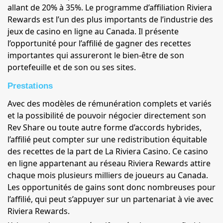
allant de 20% à 35%. Le programme d’affiliation Riviera
Rewards est l’un des plus importants de l’industrie des
jeux de casino en ligne au Canada. Il présente
l’opportunité pour l’affilié de gagner des recettes
importantes qui assureront le bien-être de son
portefeuille et de son ou ses sites.
Prestations
Avec des modèles de rémunération complets et variés
et la possibilité de pouvoir négocier directement son
Rev Share ou toute autre forme d’accords hybrides,
l’affilié peut compter sur une redistribution équitable
des recettes de la part de La Riviera Casino. Ce casino
en ligne appartenant au réseau Riviera Rewards attire
chaque mois plusieurs milliers de joueurs au Canada.
Les opportunités de gains sont donc nombreuses pour
l’affilié, qui peut s’appuyer sur un partenariat à vie avec
Riviera Rewards.