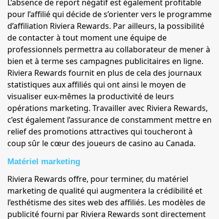
L’absence de report négatif est également profitable
pour l’affilié qui décide de s’orienter vers le programme
d’affiliation Riviera Rewards. Par ailleurs, la possibilité
de contacter à tout moment une équipe de
professionnels permettra au collaborateur de mener à
bien et à terme ses campagnes publicitaires en ligne.
Riviera Rewards fournit en plus de cela des journaux
statistiques aux affiliés qui ont ainsi le moyen de
visualiser eux-mêmes la productivité de leurs
opérations marketing. Travailler avec Riviera Rewards,
c’est également l’assurance de constamment mettre en
relief des promotions attractives qui toucheront à
coup sûr le cœur des joueurs de casino au Canada.
Matériel marketing
Riviera Rewards offre, pour terminer, du matériel
marketing de qualité qui augmentera la crédibilité et
l’esthétisme des sites web des affiliés. Les modèles de
publicité fourni par Riviera Rewards sont directement