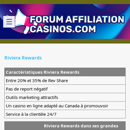
☰
Riviera Rewards
Caractéristiques Riviera Rewards
Entre 20% et 35% de Rev Share
Pas de report négatif
Outils marketing attractifs
Un casino en ligne adapté au Canada à promouvoir
Service à la clientèle 24/7
Riviera Rewards dans ses grandes